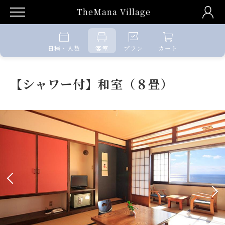
TheMana Village
日程・人数
客室
プラン
カート
【シャワー付】和室（８畳）