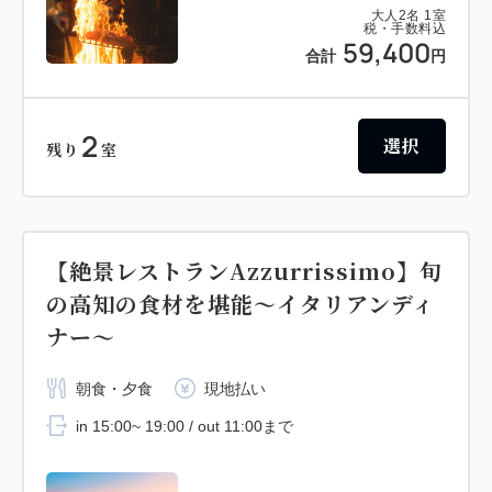
大人
2
名
1
室
税・手数料込
59,400
合計
円
2
選択
残り
室
【絶景レストランAzzurrissimo】旬
の高知の食材を堪能～イタリアンディ
ナー～
朝食・夕食
現地払い
in 15:00~ 19:00 / out 11:00まで