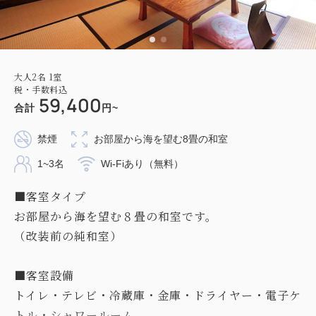
大人
2
名
1
室
税・手数料込
59,400
合計
円~
禁煙
お部屋から海を望む8畳の和室
1~3名
Wi-Fiあり（無料）
■客室タイプ
お部屋から海を望む８畳の和室です。
（改装前の純和室）
■客室設備
トイレ・テレビ・冷蔵庫・金庫・ドライヤー・電子ケ
トル・シャワールーム